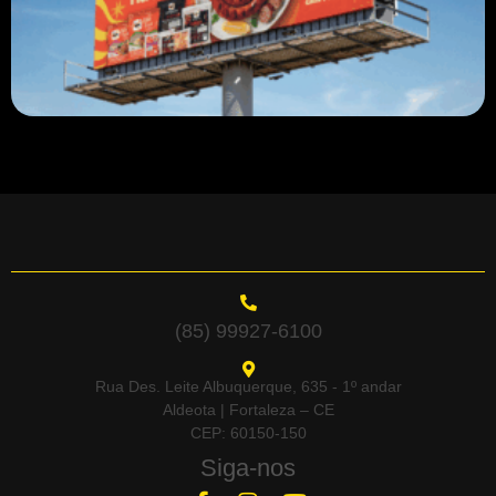
(85) 99927-6100
Rua Des. Leite Albuquerque, 635 - 1º andar
Aldeota | Fortaleza – CE
CEP: 60150-150
Siga-nos